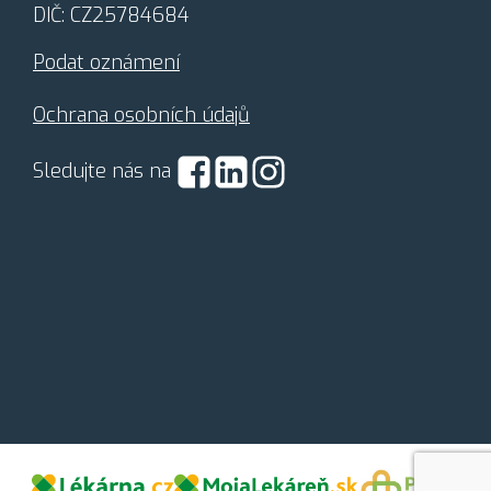
h
DIČ: CZ25784684
ú
d
Podat oznámení
a
j
Ochrana osobních údajů
ů
*
Sledujte nás na