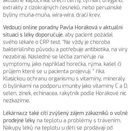
aktuálně kapucínka, ořech černý, tymián, oregáno,
extrakty z cizokrajných česneků, nebo peruánské
byliny muňa-muňa, wira-wira, dračí krev.
Vedoucí
online poradny
Pavla Horáková v aktuální
situaci s léky doporučuje
, aby pacient požádal
svého lékaře o CRP test. “Ne vždy je choroba
bakteriálního původu a potřebuje antibiotika, na viry
nezabírají. Následně se léčba zaměřuje na
symptomy, jako například horečka, rýma, kašel či
průjem které se u pacienta projevují. ” říká.
Klasickou ochranu organismu s vitamíny, minerály
či bylinkami
na podporu imunity
jako vitamíny C a D,
selen, zinek, echinacea, rakytník podle Horákové nic
nezkazíme.
Lékárna.cz také cítí zvýšený zájem zákazníků o volně
prodejné léky
na teplotu a problémy s trávením.
Nákupy léků na teplotu u dětí se prodávají od