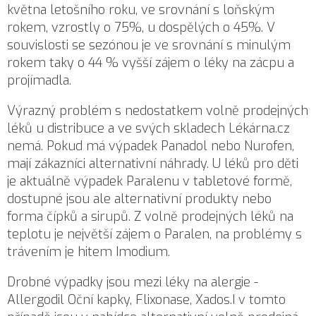
května letošního roku, ve srovnání s loňským
rokem, vzrostly o 75%, u dospělých o 45%. V
souvislosti se sezónou je ve srovnání s minulým
rokem taky o 44 % vyšší zájem o léky na
zácpu a
projímadla
.
Výrazný problém s nedostatkem volně prodejných
léků u distribuce a ve svých skladech Lékárna.cz
nemá. Pokud má výpadek Panadol nebo Nurofen,
mají zákazníci alternativní náhrady. U léků pro děti
je aktuálně výpadek Paralenu v tabletové formě,
dostupné jsou ale alternativní produkty nebo
forma čípků a sirupů. Z volně prodejných léků na
teplotu je největší zájem o Paralen, na problémy s
trávením je hitem Imodium.
Drobné výpadky jsou mezi léky na alergie -
Allergodil Oční kapky, Flixonase, Xados.I v tomto