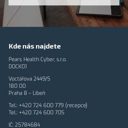
u
ě
d
d
ě
o
l
m
a
í
t
z
*
p
Kde nás najdete
r
a
c
Pears Health Cyber, s.r.o.
o
DOCK01
v
á
Voctářova 2449/5
n
180 00
í
o
Praha 8 – Libeň
s
o
Tel.:
+420 724 600 779
(recepce)
b
Tel.:
+420 724 600 705
n
í
IČ: 25784684
c