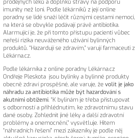
prodejných léků a doplňků stravy na podporu
imunity než loni. Podle lékárníků z její online
poradny se lidé snaží léčit různými cestami nemoci,
na která se obvykle podávají právě antibiotika.
Alarmující je, že při tomto přístupu pacienti vůbec
neřeší rizika neuváženého užívání bylinných
produktů. “Hazardují se zdravím,” varují farmaceuti z
Lékárna.cz.
Podle lékárníka z online poradny Lékárna.cz
Ondřeje Pleskota jsou bylinky a
bylinné produkty
obecně zdraví prospěšné, ale varuje, že
volit je jako
náhradu za antibiotika
může být hazardování s
akutními obtížemi
. “K bylinám je třeba přistupovat
s odborností a přihlédnutím, ke zdravotnímu stavu
dané osoby. Zohlednit jiné léky a další zdravotní
problémy a onemocnění,” vysvětluje. Hitem
“náhradních řešení” mezi zákazníky je podle něj