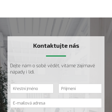
Kontaktujte nás
-
Dejte nám o sobě vědět, vítáme zajímavé
nápady i lidi.
V
a
K
P
š
ř
ř
E
e
e
í
-
j
s
j
m
m
t
m