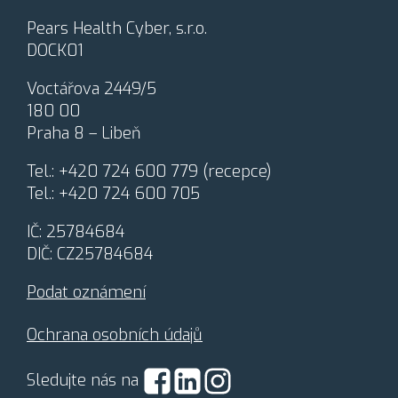
a
c
Pears Health Cyber, s.r.o.
o
DOCK01
v
á
Voctářova 2449/5
n
180 00
í
o
Praha 8 – Libeň
s
o
Tel.:
+420 724 600 779
(recepce)
b
Tel.:
+420 724 600 705
n
í
IČ: 25784684
c
h
DIČ: CZ25784684
ú
d
Podat oznámení
a
j
Ochrana osobních údajů
ů
*
Sledujte nás na