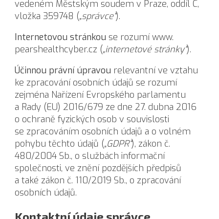
vedeném Městským soudem v Praze, oddíl C,
vložka 359748 (
„správce“
).
Internetovou stránkou
se rozumí www.
pearshealthcyber.cz (
„internetové stránky“
).
Účinnou právní úpravou
relevantní ve vztahu
ke zpracování osobních údajů se rozumí
zejména Nařízení Evropského parlamentu
a Rady (EU) 2016/679 ze dne 27. dubna 2016
o ochraně fyzických osob v souvislosti
se zpracováním osobních údajů a o volném
pohybu těchto údajů (
„GDPR“
), zákon č.
480/2004 Sb., o službách informační
společnosti, ve znění pozdějších předpisů
a také zákon č. 110/2019 Sb., o zpracování
osobních údajů.
Kontaktní údaje správce