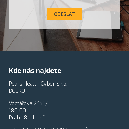
ů
r
e
ž
u
s
e
n
a
ODESLAT
m
a
*
e
v
u
ě
d
d
ě
o
l
m
a
í
t
z
*
p
Kde nás najdete
r
a
c
Pears Health Cyber, s.r.o.
o
DOCK01
v
á
Voctářova 2449/5
n
180 00
í
o
Praha 8 – Libeň
s
o