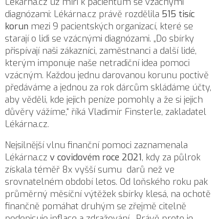
Lékárna.cz už míří k pacientům se vzácnými
diagnózami: Lékárna.cz právě rozdělila
515 tisíc
korun
mezi 9 pacientských organizací, které se
starají o lidi se vzácnými diagnózami. „Do sbírky
přispívají naši zákazníci, zaměstnanci a další lidé,
kterým imponuje naše netradiční idea pomoci
vzácným. Každou jednu darovanou korunu poctivě
předáváme a jednou za rok dárcům skládáme účty,
aby věděli, kde jejich peníze pomohly a že si jejich
důvěry vážíme,“ říká Vladimír Finsterle, zakladatel
Lékárna.cz.
Nejsilnější vlnu finanční pomoci zaznamenala
Lékárna.cz
v covidovém roce 2021
, kdy za půlrok
získala téměř 8x vyšší sumu darů než ve
srovnatelném období letos. Od loňského roku pak
průměrný měsíční výtěžek sbírky klesá, na ochotě
finančně pomáhat druhým se zřejmě citelně
podepisuje inflace a zdražování. „Právě proto je