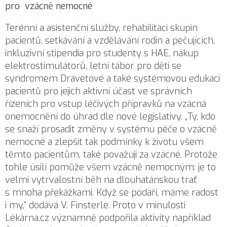
pro vzácně nemocné
Terénní a asistenční služby, rehabilitaci skupin
pacientů, setkávání a vzdělávání rodin a pečujících,
inkluzivní stipendia pro studenty s HAE, nákup
elektrostimulátorů, letní tábor pro děti se
syndromem Dravetové a také systémovou edukaci
pacientů pro jejich aktivní účast ve správních
řízeních pro vstup léčivých přípravků na vzácná
onemocnění do úhrad dle nové legislativy. „Ty, kdo
se snaží prosadit změny v systému péče o vzácně
nemocné a zlepšit tak podmínky k životu všem
těmto pacientům, také považuji za vzácné. Protože
tohle úsilí pomůže všem vzácně nemocným: je to
velmi vytrvalostní běh na dlouhatánskou trať
s mnoha překážkami. Když se podaří, máme radost
i my,“ dodává V. Finsterle. Proto v minulosti
Lékárna.cz významně podpořila aktivity například