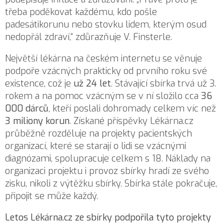
třeba poděkovat každému, kdo pošle
padesátikorunu nebo stovku lidem, kterým osud
nedopřál zdraví,“ zdůrazňuje V. Finsterle.
Největší lékárna na českém internetu se věnuje
podpoře vzácných prakticky od prvního roku své
existence, což je
už 24 let
. Stávající sbírka trvá už 3.
rokem a na pomoc vzácným se v ní složilo cca
36
000 dárců
, kteří poslali dohromady celkem víc než
3 miliony korun
. Získané příspěvky Lékárna.cz
průběžně rozděluje na projekty pacientských
organizací, které se starají o lidi se vzácnými
diagnózami, spolupracuje celkem s 18. Náklady na
organizaci projektu i provoz sbírky hradí ze svého
zisku, nikoli z výtěžku sbírky. Sbírka stále pokračuje,
připojit
se může každý.
Letos Lékárna.cz ze sbírky podpořila tyto projekty