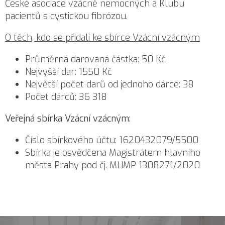
České asociace vzácně nemocných a Klubu
pacientů s cystickou fibrózou.
O těch, kdo se přidali ke sbírce Vzácní vzácným
Průměrná darovaná částka: 50 Kč
Nejvyšší dar: 1550 Kč
Největší počet darů od jednoho dárce: 38
Počet dárců: 36 318
Veřejná sbírka Vzácní vzácným:
Číslo sbírkového účtu: 1620432079/5500
Sbírka je osvědčena Magistrátem hlavního
města Prahy pod čj. MHMP 1308271/2020