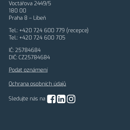
Voctářova 2449/5
n
180 00
í
o
Praha 8 – Libeň
s
o
Tel.:
+420 724 600 779
(recepce)
b
Tel.:
+420 724 600 705
n
í
IČ: 25784684
c
h
DIČ: CZ25784684
ú
d
Podat oznámení
a
j
Ochrana osobních údajů
ů
*
Sledujte nás na