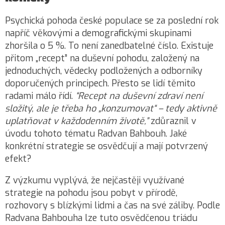
Psychická pohoda české populace se za poslední rok
napříč věkovými a demografickými skupinami
zhoršila o 5 %. To není zanedbatelné číslo. Existuje
přitom „recept” na duševní pohodu, založený na
jednoduchých, vědecky podložených a odborníky
doporučených principech. Přesto se lidí těmito
radami málo řídí.
“Recept na duševní zdraví není
složitý, ale je třeba ho „konzumovat“ – tedy aktivně
uplatňovat v každodenním životě,”
zdůraznil v
úvodu tohoto tématu Radvan Bahbouh. Jaké
konkrétní strategie se osvědčují a mají potvrzený
efekt?
Z výzkumu vyplývá, že nejčastěji využívané
strategie na pohodu jsou pobyt v přírodě,
rozhovory s blízkými lidmi a čas na své záliby. Podle
Radvana Bahbouha lze tuto osvědčenou triádu