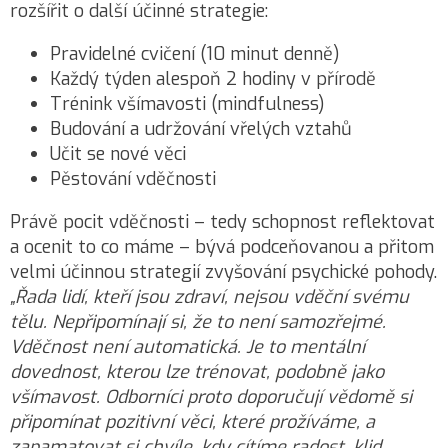
rozšířit o další účinné strategie:
Pravidelné cvičení (10 minut denně)
Každý týden alespoň 2 hodiny v přírodě
Trénink všímavosti (mindfulness)
Budování a udržování vřelých vztahů
Učit se nové věci
Pěstování vděčnosti
Právě pocit vděčnosti – tedy schopnost reflektovat
a ocenit to co máme – bývá podceňovanou a přitom
velmi účinnou strategií zvyšování psychické pohody.
„Řada lidí, kteří jsou zdraví, nejsou vděční svému
tělu. Nepřipomínají si, že to není samozřejmé.
Vděčnost není automatická. Je to mentální
dovednost, kterou lze trénovat, podobně jako
všímavost. Odborníci proto doporučují vědomě si
připomínat pozitivní věci, které prožíváme, a
zapamatovat si chvíle, kdy cítíme radost, klid,