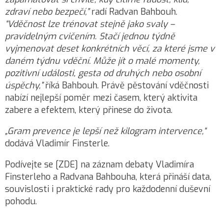
zdraví nebo bezpečí,”
radí Radvan Bahbouh.
“Vděčnost lze trénovat stejně jako svaly –
pravidelným cvičením. Stačí jednou týdně
vyjmenovat deset konkrétních věcí, za které jsme v
daném týdnu vděční. Může jít o malé momenty,
pozitivní události, gesta od druhých nebo osobní
úspěchy,”
říká Bahbouh. Právě pěstování vděčnosti
nabízí nejlepší poměr mezi časem, který aktivita
zabere a efektem, který přinese do života.
„G
ram prevence je lepší než kilogram intervence
,“
dodává Vladimír Finsterle.
Podívejte se [
ZDE]
na záznam debaty Vladimíra
Finsterleho a Radvana Bahbouha, která přináší data,
souvislosti i praktické rady pro každodenní duševní
pohodu.