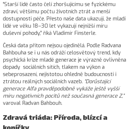
“Starší lidé často čelí zhoršujícímu se fyzickému
zdraví, většímu počtu životních ztrát a menší
dostupnosti péče. Přesto naše data ukazují, že mladí
lidé ve věku 18–30 let vykazují nejnižší míru
duševní pohody,” říká Vladimír Finsterle.
Česká data přitom nejsou ojedinělá. Podle Radvana
Bahbouha se i u nás odráží celosvětový trend, kdy
psychická krize mladé generace je výrazně ovlivněna
dopady sociálních sítích, tlakem na výkon a
sebeprosazení, nejistotou ohledně budoucnosti i
ztrátou reálných sociálních vazeb.
“Dorůstající
generace Alfa pravděpodobně vykáže ještě vyšší
míru negativních pocitů než současná generace Z,”
varoval Radvan Bahbouh.
Zdravá triáda: Příroda, blízcí a
koníčky