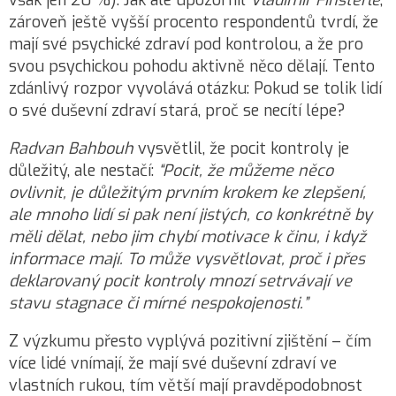
však jen 20 %). Jak ale upozornil
Vladimír Finsterle
,
zároveň ještě vyšší procento respondentů tvrdí, že
mají své psychické zdraví pod kontrolou, a že pro
svou psychickou pohodu aktivně něco dělají. Tento
zdánlivý rozpor vyvolává otázku: Pokud se tolik lidí
o své duševní zdraví stará, proč se necítí lépe?
Radvan Bahbouh
vysvětlil, že pocit kontroly je
důležitý, ale nestačí:
“Pocit, že můžeme něco
ovlivnit, je důležitým prvním krokem ke zlepšení,
ale mnoho lidí si pak není jistých, co konkrétně by
měli dělat, nebo jim chybí motivace k činu, i když
informace mají. To může vysvětlovat, proč i přes
deklarovaný pocit kontroly mnozí setrvávají ve
stavu stagnace či mírné nespokojenosti.”
Z výzkumu přesto vyplývá pozitivní zjištění – čím
více lidé vnímají, že mají své duševní zdraví ve
vlastních rukou, tím větší mají pravděpodobnost