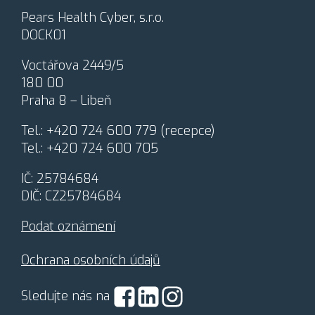
c
Pears Health Cyber, s.r.o.
o
DOCK01
v
á
Voctářova 2449/5
n
180 00
í
o
Praha 8 – Libeň
s
o
Tel.:
+420 724 600 779
(recepce)
b
Tel.:
+420 724 600 705
n
í
IČ: 25784684
c
h
DIČ: CZ25784684
ú
d
Podat oznámení
a
j
Ochrana osobních údajů
ů
*
Sledujte nás na