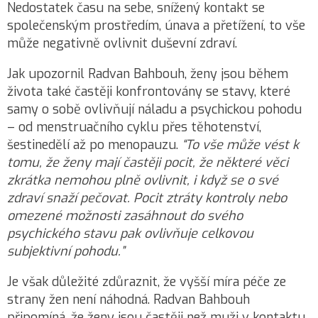
Nedostatek času na sebe, snížený kontakt se
společenským prostředím, únava a přetížení, to vše
může negativně ovlivnit duševní zdraví.
Jak upozornil Radvan Bahbouh, ženy jsou během
života také častěji konfrontovány se stavy, které
samy o sobě ovlivňují náladu a psychickou pohodu
– od menstruačního cyklu přes těhotenství,
šestinedělí až po menopauzu.
“To vše může vést k
tomu, že ženy mají častěji pocit, že některé věci
zkrátka nemohou plně ovlivnit, i když se o své
zdraví snaží pečovat. Pocit ztráty kontroly nebo
omezené možnosti zasáhnout do svého
psychického stavu pak ovlivňuje celkovou
subjektivní pohodu.”
Je však důležité zdůraznit, že vyšší míra péče ze
strany žen není náhodná. Radvan Bahbouh
připomíná, že ženy jsou častěji než muži v kontaktu