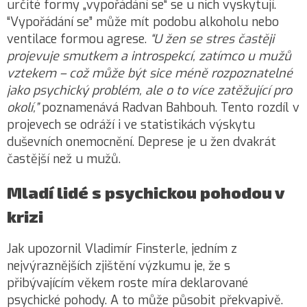
určité formy „vypořádání se“ se u nich vyskytují.
“Vypořádání se” může mít podobu alkoholu nebo
ventilace formou agrese.
“U žen se stres častěji
projevuje smutkem a introspekcí, zatímco u mužů
vztekem – což může být sice méně rozpoznatelné
jako psychický problém, ale o to více zatěžující pro
okolí,”
poznamenává Radvan Bahbouh.
Tento rozdíl v
projevech se odráží i ve statistikách výskytu
duševních onemocnění. Deprese je u žen dvakrát
častější než u mužů.
Mladí lidé s psychickou pohodou v
krizi
Jak upozornil Vladimír Finsterle, jedním z
nejvýraznějších zjištění výzkumu je, že s
přibývajícím věkem roste míra deklarované
psychické pohody. A to může působit překvapivě.