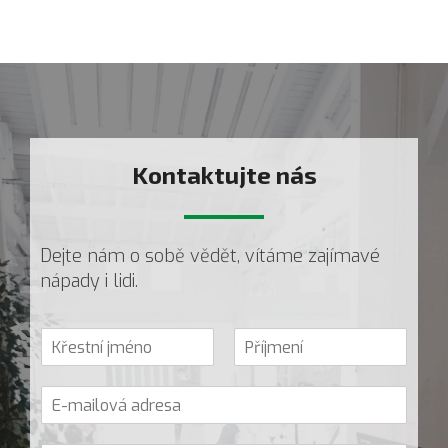
Kontaktujte nás
-
Dejte nám o sobě vědět, vítáme zajímavé
nápady i lidi.
V
a
K
P
š
ř
ř
E
e
e
í
-
j
s
j
m
m
t
m