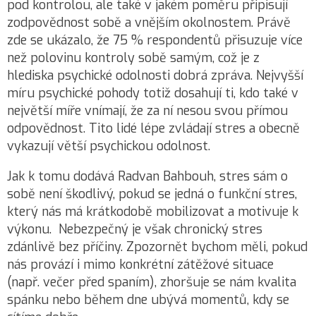
pod kontrolou, ale také v jakém poměru připisují
zodpovědnost sobě a vnějším okolnostem. Právě
zde se ukázalo, že 75 % respondentů přisuzuje více
než polovinu kontroly sobě samým, což je z
hlediska psychické odolnosti dobrá zpráva. Nejvyšší
míru psychické pohody totiž dosahují ti, kdo také v
největší míře vnímají, že za ní nesou svou přímou
odpovědnost. Tito lidé lépe zvládají stres a obecně
vykazují větší psychickou odolnost.
Jak k tomu dodává Radvan Bahbouh, stres sám o
sobě není škodlivý, pokud se jedná o funkční stres,
který nás má krátkodobě mobilizovat a motivuje k
výkonu. Nebezpečný je však chronický stres
zdánlivě bez příčiny. Zpozornět bychom měli, pokud
nás provází i mimo konkrétní zátěžové situace
(např. večer před spaním), zhoršuje se nám kvalita
spánku nebo během dne ubývá momentů, kdy se