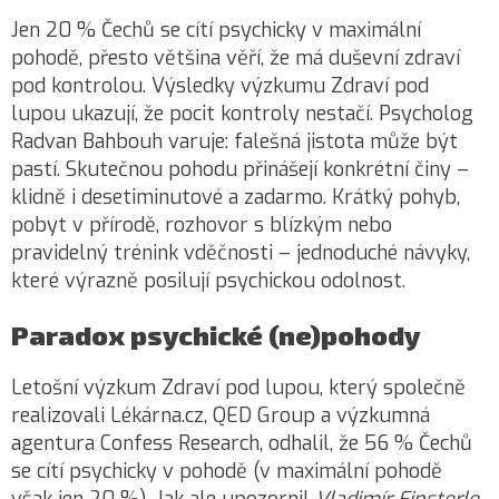
Jen 20 % Čechů se cítí psychicky v maximální
pohodě, přesto většina věří, že má duševní zdraví
pod kontrolou. Výsledky výzkumu Zdraví pod
lupou ukazují, že pocit kontroly nestačí. Psycholog
Radvan Bahbouh varuje: falešná jistota může být
pastí. Skutečnou pohodu přinášejí konkrétní činy –
klidně i desetiminutové a zadarmo. Krátký pohyb,
pobyt v přírodě, rozhovor s blízkým nebo
pravidelný trénink vděčnosti – jednoduché návyky,
které výrazně posilují psychickou odolnost.
Paradox psychické (ne)pohody
Letošní výzkum Zdraví pod lupou, který společně
realizovali Lékárna.cz, QED Group a výzkumná
agentura Confess Research, odhalil, že 56 % Čechů
se cítí psychicky v pohodě (v maximální pohodě