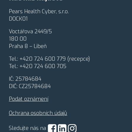
a
c
Pears Health Cyber, s.r.o.
o
DOCK01
v
á
Voctářova 2449/5
n
180 00
í
o
Praha 8 – Libeň
s
o
Tel.:
+420 724 600 779
(recepce)
b
Tel.:
+420 724 600 705
n
í
IČ: 25784684
c
h
DIČ: CZ25784684
ú
d
Podat oznámení
a
j
Ochrana osobních údajů
ů
*
Sledujte nás na