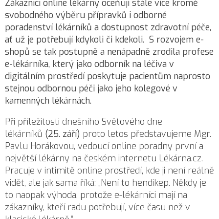
Zákazníci online lékárny oceňují stále více kromě
svobodného výběru přípravků i odborné
poradenství lékárníků a dostupnost zdravotní péče,
ať už je potřebují kdykoli či kdekoli. S rozvojem e-
shopů se tak postupně a nenápadně zrodila profese
e-lékárníka, který jako odborník na léčiva v
digitálním prostředí poskytuje pacientům naprosto
stejnou odbornou péči jako jeho kolegové v
kamenných lékárnách.
Při příležitosti dnešního Světového dne
lékárníků
(25. září)
proto letos představujeme Mgr.
Pavlu Horákovou, vedoucí online poradny první a
největší lékárny na českém internetu Lékárna.cz.
Pracuje v intimitě online prostředí, kde ji není reálně
vidět, ale jak sama říká: „Není to hendikep. Někdy je
to naopak výhoda, protože e-lékárníci mají na
zákazníky, kteří radu potřebují, více času než v