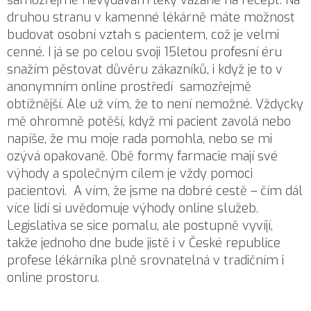
samozřejmě nevydávám léky vázané na recept. Na
druhou stranu v kamenné lékárně máte možnost
budovat osobní vztah s pacientem, což je velmi
cenné. I já se po celou svoji 15letou profesní éru
snažím pěstovat důvěru zákazníků, i když je to v
anonymním online prostředí samozřejmě
obtížnější. Ale už vím, že to není nemožné. Vždycky
mě ohromně potěší, když mi pacient zavolá nebo
napíše, že mu moje rada pomohla, nebo se mi
ozývá opakovaně. Obě formy farmacie mají své
výhody a společným cílem je vždy pomoci
pacientovi. A vím, že jsme na dobré cestě – čím dál
více lidí si uvědomuje výhody online služeb.
Legislativa se sice pomalu, ale postupně vyvíjí,
takže jednoho dne bude jistě i v České republice
profese lékárníka plně srovnatelná v tradičním i
online prostoru.