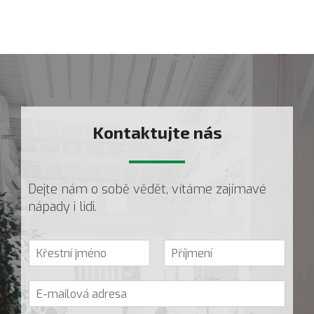
Kontaktujte nás
-
Dejte nám o sobě vědět, vítáme zajímavé
nápady i lidi.
V
a
K
P
š
ř
ř
E
e
e
í
-
j
s
j