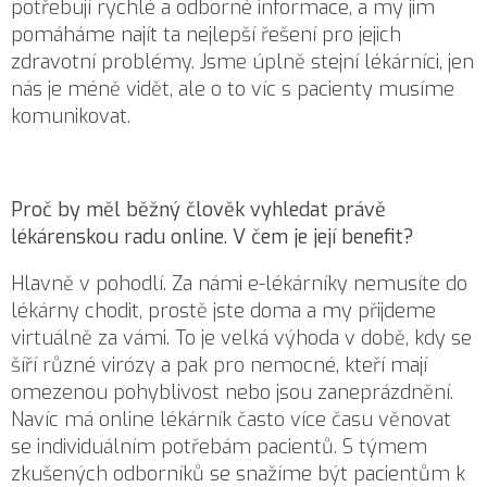
potřebují rychlé a odborné informace, a my jim
pomáháme najít ta nejlepší řešení pro jejich
zdravotní problémy. Jsme úplně stejní lékárníci, jen
nás je méně vidět, ale o to víc s pacienty musíme
komunikovat.
Proč by měl běžný člověk vyhledat právě
lékárenskou radu online. V čem je její benefit?
Hlavně v pohodlí. Za námi e-lékárníky nemusíte do
lékárny chodit, prostě jste doma a my přijdeme
virtuálně za vámi. To je velká výhoda v době, kdy se
šíří různé virózy a pak pro nemocné, kteří mají
omezenou pohyblivost nebo jsou zaneprázdnění.
Navíc má online lékárník často více času věnovat
se individuálním potřebám pacientů. S týmem
zkušených odborníků se snažíme být pacientům k