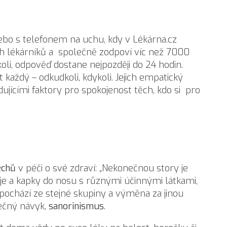
nebo s telefonem na uchu, kdy v Lékárna.cz
ch lékárníků a společně zodpoví víc než 7000
oli, odpověď dostane nejpozději do 24 hodin.
aždý – odkudkoli, kdykoli. Jejich empatický
jícími faktory pro spokojenost těch, kdo si pro
echů
v péči o své zdraví: „Nekonečnou story je
eje a kapky do nosu s různými účinnými látkami,
pochází ze stejné skupiny a výměna za jinou
pečný návyk,
sanorinismus
.