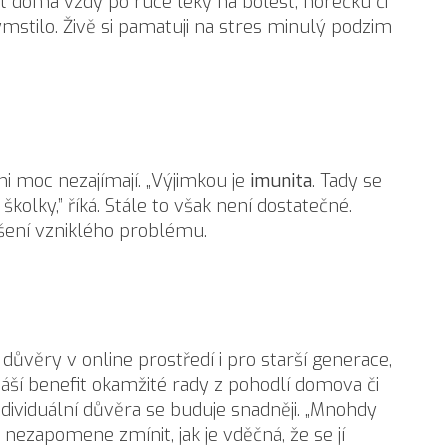
ít doma vždy po ruce léky na bolest, horečku či
vymstilo. Živě si pamatuji na stres minulý podzim
ni moc nezajímají. „Výjimkou je
imunita
. Tady se
olky,” říká. Stále to však není dostatečné.
ašení vzniklého problému.
důvěry v online prostředí i pro starší generace,
áší benefit okamžité rady z pohodlí domova či
ndividuální důvěra se buduje snadněji. „Mnohdy
 nezapomene zmínit, jak je vděčná, že se jí