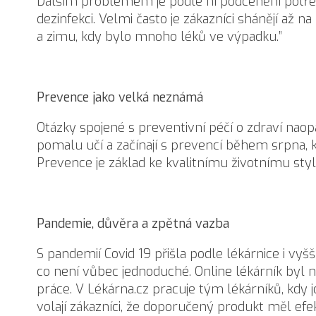
Dalším problémem je podle ní podcenění potř
dezinfekci. Velmi často je zákazníci shánějí až n
a zimu, kdy bylo mnoho léků ve výpadku.”
Prevence jako velká neznámá
Otázky spojené s preventivní péčí o zdraví naop
pomalu učí a začínají s prevencí během srpna, kd
Prevence je základ ke kvalitnímu životnímu sty
Pandemie, důvěra a zpětná vazba
S pandemií Covid 19 přišla podle lékárnice i vyš
co není vůbec jednoduché. Online lékárník byl 
práce. V Lékárna.cz pracuje tým lékárníků, kdy j
volají zákazníci, že doporučený produkt měl efek