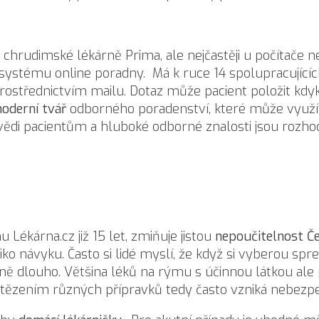
 chrudimské lékárně Prima, ale nejčastěji u počítače 
 systému online poradny. Má k ruce 14 spolupracující
rostřednictvím mailu. Dotaz může pacient položit kdyk
oderní tvář
odborného poradenství, které může využít k
ědi pacientům a hluboké odborné znalosti jsou rozhodu
 Lékárna.cz již 15 let, zmiňuje jistou
nepoučitelnost Č
ko návyku. Často si lidé myslí, že když si vyberou spr
lně dlouho. Většina léků na rýmu s účinnou látkou ale 
 řetězením různých přípravků tedy často vzniká nebez