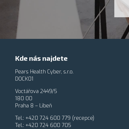
e
n
a
m
a
*
e
v
u
ě
d
d
ě
o
l
m
a
í
t
z
*
p
Kde nás najdete
r
a
c
Pears Health Cyber, s.r.o.
o
DOCK01
v
á
Voctářova 2449/5
n
180 00
í
o
Praha 8 – Libeň
s
o
Tel.:
+420 724 600 779
(recepce)
b
Tel.:
+420 724 600 705
n