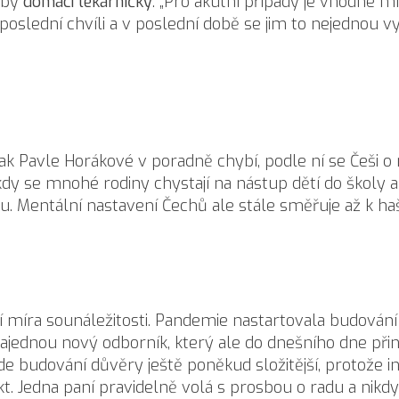
eby
domácí lékárničky
. „Pro akutní případy je vhodné m
a poslední chvíli a v poslední době se jim to nejednou 
ak Pavle Horákové v poradně chybí, podle ní se Češi o 
y se mnohé rodiny chystají na nástup dětí do školy a šk
lu. Mentální nastavení Čechů ale stále směřuje až k h
ší míra sounáležitosti. Pandemie nastartovala budování 
najednou nový odborník, který ale do dnešního dne přin
de budování důvěry ještě poněkud složitější, protože i
t. Jedna paní pravidelně volá s prosbou o radu a nikdy