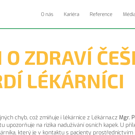
O nás
Kariéra
Reference
Médi
 O ZDRAVÍ ČEŠ
RDÍ LÉKÁRNÍCI
jných chyb, což zmiňuje i lékárnice z Lékárna.cz
Mgr. 
tu upozorňuje na rizika nadužívání osních kapek. U příl
kárníka, který je v kontaktu s pacienty prostřednictvím