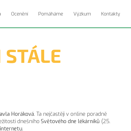
a
Ocenění
Pomáháme
Výzkum
Kontakty
I STÁLE
Pavla Horáková
. Ta nejčastěji v online poradně
ežitosti dnešního
Světového dne lékárníků
(25.
internetu
.