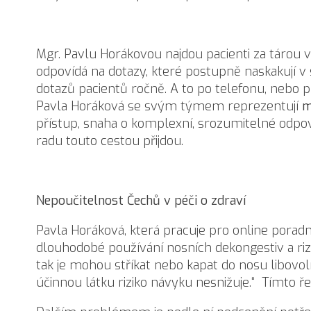
Mgr. Pavlu Horákovou najdou pacienti za tárou v
odpovídá na dotazy, které postupně naskakují v
dotazů pacientů ročně. A to po telefonu, nebo p
Pavla Horáková se svým týmem reprezentují
m
přístup, snaha o komplexní, srozumitelné odpov
radu touto cestou přijdou.
Nepoučitelnost Čechů v péči o zdraví
Pavla Horáková, která pracuje pro online poradnu
dlouhodobé používání nosních dekongestiv a rizi
tak je mohou stříkat nebo kapat do nosu libovo
účinnou látku riziko návyku nesnižuje.“ Tímto