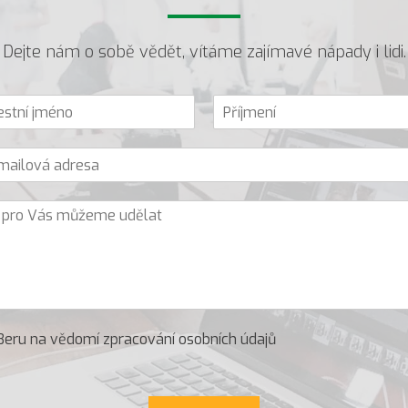
-
Dejte nám o sobě vědět, vítáme zajímavé nápady i lidi.
P
ř
í
j
m
e
n
í
Beru na vědomí zpracování osobních údajů