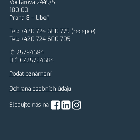
Voctářova 2449/5
n
180 00
í
o
Praha 8 – Libeň
s
o
Tel.:
+420 724 600 779
(recepce)
b
Tel.:
+420 724 600 705
n
í
IČ: 25784684
c
h
DIČ: CZ25784684
ú
d
Podat oznámení
a
j
Ochrana osobních údajů
ů
*
Sledujte nás na