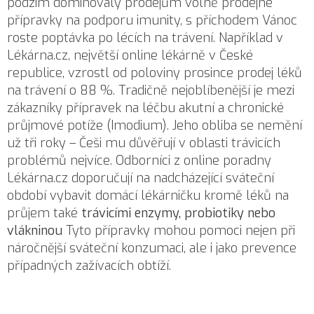
podzim dominovaly prodejům volně prodejné
přípravky na podporu imunity, s příchodem Vánoc
roste poptávka po lécích na trávení. Například v
Lékárna.cz, největší online lékárně v České
republice, vzrostl od poloviny prosince prodej léků
na trávení o 88 %. Tradičně nejoblíbenější je mezi
zákazníky přípravek na léčbu akutní a chronické
průjmové potíže (Imodium). Jeho obliba se nemění
už tři roky – Češi mu důvěřují v oblasti trávicích
problémů nejvíce. Odborníci z online poradny
Lékárna.cz doporučují na nadcházející sváteční
období vybavit domácí lékárničku kromě léků na
průjem také
trávicími enzymy, probiotiky nebo
vlákninou
Tyto přípravky mohou pomoci nejen při
náročnější sváteční konzumaci, ale i jako prevence
případných zažívacích obtíží.