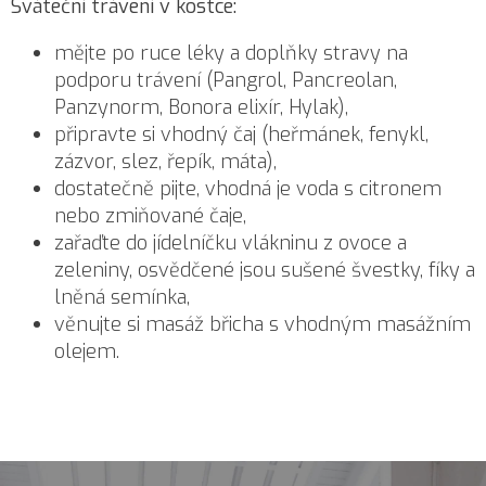
Sváteční trávení v kostce:
mějte po ruce léky a doplňky stravy na
podporu trávení (Pangrol, Pancreolan,
Panzynorm, Bonora elixír, Hylak),
připravte si vhodný čaj (heřmánek, fenykl,
zázvor, slez, řepík, máta),
dostatečně pijte, vhodná je voda s citronem
nebo zmiňované čaje,
zařaďte do jídelníčku vlákninu z ovoce a
zeleniny, osvědčené jsou sušené švestky, fíky a
lněná semínka,
věnujte si masáž břicha s vhodným masážním
olejem.