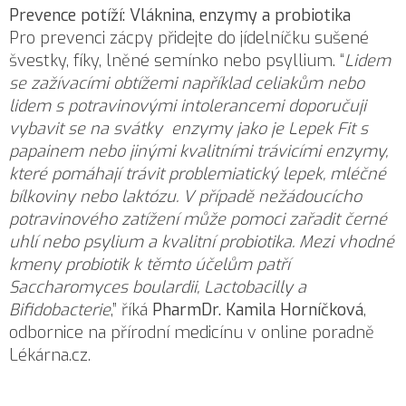
Prevence potíží: Vláknina, enzymy a probiotika
Pro prevenci zácpy přidejte do jídelníčku sušené
švestky, fíky, lněné semínko nebo psyllium. “
Lidem
se zažívacími obtížemi například celiakům nebo
lidem s potravinovými intolerancemi doporučuji
vybavit se na svátky enzymy jako je Lepek Fit s
papainem nebo jinými kvalitními trávicími enzymy,
které pomáhají trávit problemiatický lepek, mléčné
bílkoviny nebo laktózu. V případě nežádoucícho
potravinového zatížení může pomoci zařadit černé
uhlí nebo psylium a kvalitní probiotika. Mezi vhodné
kmeny probiotik k těmto účelům patří
Saccharomyces boulardii, Lactobacilly a
Bifidobacterie
,” říká
PharmDr. Kamila Horníčková
,
odbornice na přírodní medicínu v online poradně
Lékárna.cz.