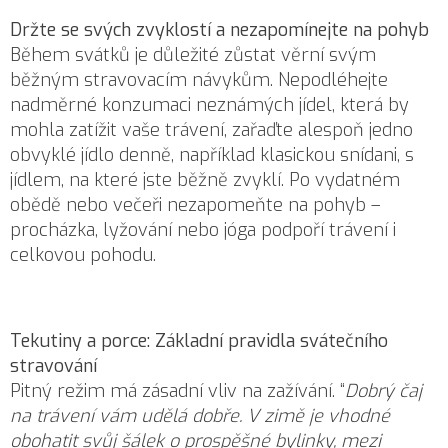
Držte se svých zvyklostí a nezapomínejte na pohyb
Během svátků je důležité zůstat věrní svým
běžným stravovacím návykům. Nepodléhejte
nadměrné konzumaci neznámých jídel, která by
mohla zatížit vaše trávení, zařaďte alespoň jedno
obvyklé jídlo denně, například klasickou snídani, s
jídlem, na které jste běžně zvyklí. Po vydatném
obědě nebo večeři nezapomeňte na pohyb –
procházka, lyžování nebo jóga podpoří trávení i
celkovou pohodu.
Tekutiny a porce: Základní pravidla svátečního
stravování
Pitný režim má zásadní vliv na zažívání. “
Dobrý čaj
na trávení vám udělá dobře. V zimě je vhodné
obohatit svůj šálek o prospěšné bylinky, mezi