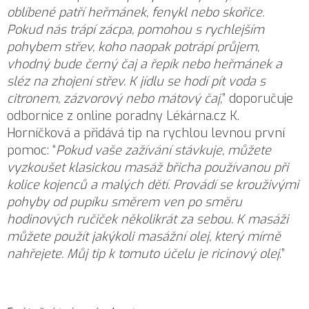
oblíbené patří heřmánek, fenykl nebo skořice.
Pokud nás trápí zácpa, pomohou s rychlejším
pohybem střev, koho naopak potrápí průjem,
vhodný bude černý čaj a řepík nebo heřmánek a
sléz na zhojení střev. K jídlu se hodí pít voda s
citronem, zázvorový nebo mátový čaj,
” doporučuje
odbornice z online poradny Lékárna.cz K.
Horníčková a přidává tip na rychlou levnou první
pomoc: “
Pokud vaše zažívání stávkuje, můžete
vyzkoušet klasickou masáž břicha používanou při
kolice kojenců a malých dětí. Provádí se krouživými
pohyby od pupíku směrem ven po směru
hodinových ručiček několikrát za sebou. K masáži
můžete použít jakýkoli masážní olej, který mírně
nahřejete. Můj tip k tomuto účelu je ricinový olej
.”